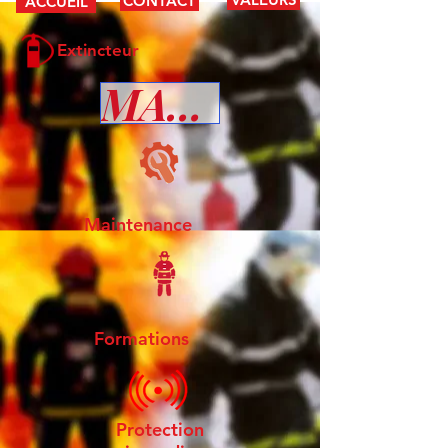
CONTACT
ACCUEIL
Extincteur
MAUS
Maintenance
Formations
Protection